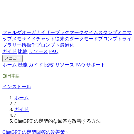
フォルダ
オーガナイザー
ブックマーク
タイムスタンプ
ミニマ
ップ
メモ
サイドチャット
従来のダークモード
プロンプトライ
ブラリ
一括操作
プロンプト最適化
ガイド
比較
リソース
FAQ
メニュー
ホーム
機能
ガイド
比較
リソース
FAQ
サポート
日本語
インストール
ホーム
/
ガイド
/
ChatGPT の定型的な回答を改善する方法
ChatGPT の定型回答の改善策
›