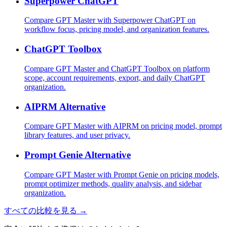
Superpower ChatGPT
Compare GPT Master with Superpower ChatGPT on
workflow focus, pricing model, and organization features.
ChatGPT Toolbox
Compare GPT Master and ChatGPT Toolbox on platform
scope, account requirements, export, and daily ChatGPT
organization.
AIPRM Alternative
Compare GPT Master with AIPRM on pricing model, prompt
library features, and user privacy.
Prompt Genie Alternative
Compare GPT Master with Prompt Genie on pricing models,
prompt optimizer methods, quality analysis, and sidebar
organization.
すべての比較を見る →