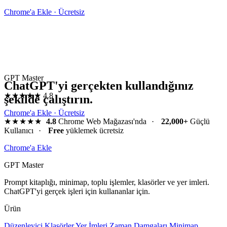
Chrome'a Ekle · Ücretsiz
GPT Master
ChatGPT'yi gerçekten kullandığınız
★★★★★
4.8
şekilde çalıştırın.
Chrome'a Ekle · Ücretsiz
★★★★★
4.8
Chrome Web Mağazası'nda
·
22,000+
Güçlü
Kullanıcı
·
Free
yüklemek ücretsiz
Chrome'a Ekle
GPT Master
Prompt kitaplığı, minimap, toplu işlemler, klasörler ve yer imleri.
ChatGPT'yi gerçek işleri için kullananlar için.
Ürün
Düzenleyici
Klasörler
Yer İmleri
Zaman Damgaları
Minimap