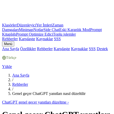
Klasörler
Düzenleyici
Yer İmleri
Zaman
Damgaları
Minimap
Notlar
Side Chat
Eski Karanlık Mod
Prompt
Kitaplığı
Prompt Optimize Edici
Toplu işlemler
Rehberler
Karşılaştır
Kaynaklar
SSS
Menü
Ana Sayfa
Özellikler
Rehberler
Karşılaştır
Kaynaklar
SSS
Destek
Türkçe
Yükle
Ana Sayfa
/
Rehberler
/
Genel geçer ChatGPT yanıtları nasıl düzeltilir
ChatGPT genel geçer yanıtları düzeltme
›