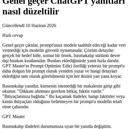
Genel geçer ChatGPT yanıtları
nasıl düzeltilir
Güncellendi 10 Haziran 2026
Hızlı cevap
Genel geçer çıktılar, prompt'unuz modele taahhüt edeceği kadar veri
vermediği için modelin güvenli oynamasıdır. Çözüm detaydır:
gerçek bir hedef kitle, somut bir örnek, basmakalıp sürümü devre
dışı bırakan kısıtlamalar. Bunları eklediğinizde yanıt hızla daralır.
GPT Master'ın Prompt Optimize Edici özelliği yetersiz bir prompt'u
daha dolgun bir prompt olarak yeniden yazar ve hangi detayları
eklediğini tam olarak görebilmeniz için her ikisini yan yana koyar.
Basmakalıp yanıtlar, kimsenin istemediği bir makalenin girişi gibi
okunur. "Dikkate alınması gereken birkaç faktör vardır."
"İhtiyaçlarınıza bağlıdır." Bu kaçamak ifadeler, hangi faktörler veya
kimin ihtiyaçları olduğunu belirtmeyen bir prompt'u modelin telafi
etme çabasıdır.
GPT Master
Basmakalıp ifadeleri durumunuza uyan bir yanıtla değiştirin.