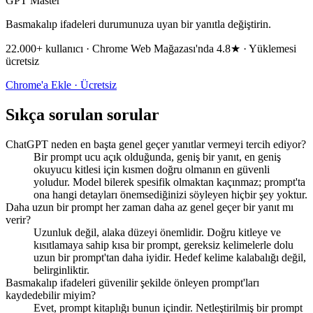
GPT Master
Basmakalıp ifadeleri durumunuza uyan bir yanıtla değiştirin.
22.000+ kullanıcı · Chrome Web Mağazası'nda 4.8★ · Yüklemesi
ücretsiz
Chrome'a Ekle · Ücretsiz
Sıkça sorulan sorular
ChatGPT neden en başta genel geçer yanıtlar vermeyi tercih ediyor?
Bir prompt ucu açık olduğunda, geniş bir yanıt, en geniş
okuyucu kitlesi için kısmen doğru olmanın en güvenli
yoludur. Model bilerek spesifik olmaktan kaçınmaz; prompt'ta
ona hangi detayları önemsediğinizi söyleyen hiçbir şey yoktur.
Daha uzun bir prompt her zaman daha az genel geçer bir yanıt mı
verir?
Uzunluk değil, alaka düzeyi önemlidir. Doğru kitleye ve
kısıtlamaya sahip kısa bir prompt, gereksiz kelimelerle dolu
uzun bir prompt'tan daha iyidir. Hedef kelime kalabalığı değil,
belirginliktir.
Basmakalıp ifadeleri güvenilir şekilde önleyen prompt'ları
kaydedebilir miyim?
Evet, prompt kitaplığı bunun içindir. Netleştirilmiş bir prompt