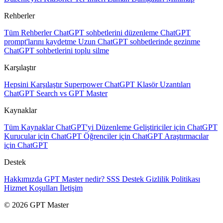
Rehberler
Tüm Rehberler
ChatGPT sohbetlerini düzenleme
ChatGPT
prompt'larını kaydetme
Uzun ChatGPT sohbetlerinde gezinme
ChatGPT sohbetlerini toplu silme
Karşılaştır
Hepsini Karşılaştır
Superpower ChatGPT
Klasör Uzantıları
ChatGPT Search vs GPT Master
Kaynaklar
Tüm Kaynaklar
ChatGPT'yi Düzenleme
Geliştiriciler için ChatGPT
Kurucular için ChatGPT
Öğrenciler için ChatGPT
Araştırmacılar
için ChatGPT
Destek
Hakkımızda
GPT Master nedir?
SSS
Destek
Gizlilik Politikası
Hizmet Koşulları
İletişim
© 2026 GPT Master