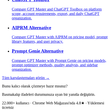
Compare GPT Master and ChatGPT Toolbox on platform
scope, account requirements, export, and daily ChatGPT
organization.
AIPRM Alternative
Compare GPT Master with AIPRM on pricing model, prompt
library features, and user privacy.
Prompt Genie Alternative
Compare GPT Master with Prompt Genie on pricing models,
prompt optimizer methods, quality analysis, and sidebar
organization.
Tüm karşılaştırmaları görün →
Bunu kalıcı olarak çözmeye hazır mısınız?
Basmakalıp ifadeleri durumunuza uyan bir yanıtla değiştirin.
22.000+ kullanıcı · Chrome Web Mağazası'nda 4.8★ · Yüklemesi
ücretsiz