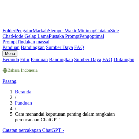
Folder
Pengatur
Markah
Stempel Waktu
Minimap
Catatan
Side
Chat
Mode Gelap Lama
Pustaka Prompt
Pengoptimal
Prompt
Tindakan massal
Panduan
Bandingkan
Sumber Daya
FAQ
Menu
Beranda
Fitur
Panduan
Bandingkan
Sumber Daya
FAQ
Dukungan
Bahasa Indonesia
Pasang
Beranda
/
Panduan
/
Cara menandai keputusan penting dalam rangkaian
perencanaan ChatGPT
Catatan percakapan ChatGPT
›