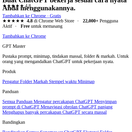
Buat ChatGPT bekerja sesuai cara nyata
★★★★★
4.8
Anda menggunakannya.
Tambahkan ke Chrome · Gratis
★★★★★
4.8
di Chrome Web Store
·
22,000+
Pengguna
Aktif
·
Free
untuk memasang
Tambahkan ke Chrome
GPT Master
Pustaka prompt, minimap, tindakan massal, folder & markah. Untuk
orang yang mengandalkan ChatGPT untuk pekerjaan nyata.
Produk
Pengatur
Folder
Markah
Stempel waktu
Minimap
Panduan
Semua Panduan
Mengatur percakapan ChatGPT
Menyimpan
prompt di ChatGPT
Menavigasi obrolan ChatGPT panjang
Menghapus banyak percakapan ChatGPT secara massal
Bandingkan