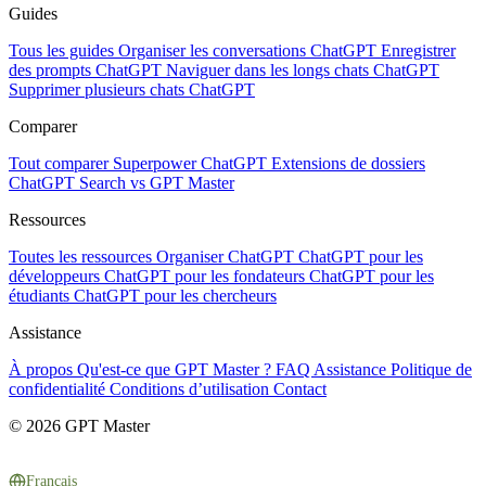
Guides
Tous les guides
Organiser les conversations ChatGPT
Enregistrer
des prompts ChatGPT
Naviguer dans les longs chats ChatGPT
Supprimer plusieurs chats ChatGPT
Comparer
Tout comparer
Superpower ChatGPT
Extensions de dossiers
ChatGPT Search vs GPT Master
Ressources
Toutes les ressources
Organiser ChatGPT
ChatGPT pour les
développeurs
ChatGPT pour les fondateurs
ChatGPT pour les
étudiants
ChatGPT pour les chercheurs
Assistance
À propos
Qu'est-ce que GPT Master ?
FAQ
Assistance
Politique de
confidentialité
Conditions d’utilisation
Contact
© 2026 GPT Master
Français