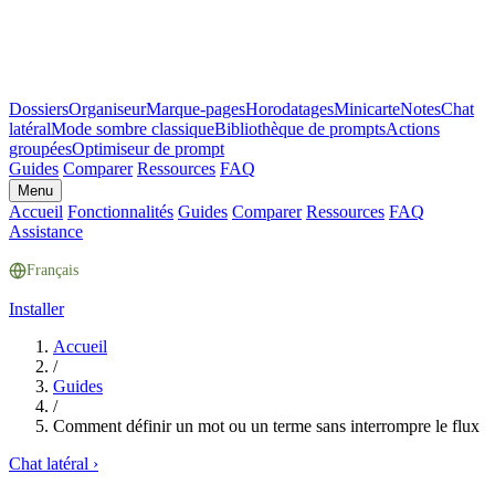
Dossiers
Organiseur
Marque-pages
Horodatages
Minicarte
Notes
Chat
latéral
Mode sombre classique
Bibliothèque de prompts
Actions
groupées
Optimiseur de prompt
Guides
Comparer
Ressources
FAQ
Menu
Accueil
Fonctionnalités
Guides
Comparer
Ressources
FAQ
Assistance
Français
Installer
Accueil
/
Guides
/
Comment définir un mot ou un terme sans interrompre le flux
Chat latéral
›