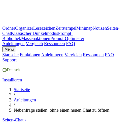
Ordner
Organizer
Lesezeichen
Zeitstempel
Minimap
Notizen
Seiten-
Chat
Klassischer Dunkelmodus
Prompt-
Bibliothek
Massenaktionen
Prompt-Optimierer
Anleitungen
Vergleich
Ressourcen
FAQ
Menü
Startseite
Funktionen
Anleitungen
Vergleich
Ressourcen
FAQ
Support
Deutsch
Installieren
Startseite
/
Anleitungen
/
Nebenfrage stellen, ohne einen neuen Chat zu öffnen
Seiten-Chat
›