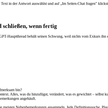
Text in der Antwort auswählst und auf „Im Seiten-Chat fragen" klicks
 schließen, wenn fertig
atGPT-Hauptthread behält seinen Schwung, weil nichts vom Exkurs ihn er
ufmerksam bin?
t. Alles, was du hinzufügst, verändert, was es gewichtet – selbst kurz
nbemerkungen angehäuft.
 die meisten Nebenbemerkungen ansammeln. Jede Definitionssuche, Plau