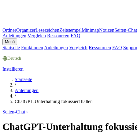
Ordner
Organizer
Lesezeichen
Zeitstempel
Minimap
Notizen
Seiten-Chat
Anleitungen
Vergleich
Ressourcen
FAQ
Menü
Startseite
Funktionen
Anleitungen
Vergleich
Ressourcen
FAQ
Suppor
Deutsch
Installieren
Startseite
/
Anleitungen
/
ChatGPT-Unterhaltung fokussiert halten
Seiten-Chat
›
ChatGPT-Unterhaltung fokussie