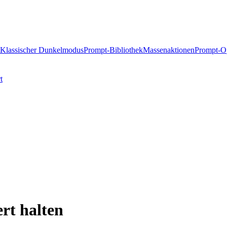
Klassischer Dunkelmodus
Prompt-Bibliothek
Massenaktionen
Prompt-Op
t
rt halten