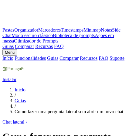
Pastas
Organizador
Marcadores
Timestamps
Minimap
Notas
Side
Chat
Modo escuro clássico
Biblioteca de prompts
Ações em
massa
Otimizador de Prompts
Guias
Comparar
Recursos
FAQ
Menu
Início
Funcionalidades
Guias
Comparar
Recursos
FAQ
Suporte
Português
Instalar
Início
/
Guias
/
Como fazer uma pergunta lateral sem abrir um novo chat
Chat lateral
›