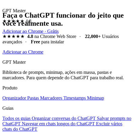
GPT Master
Faça o ChatGPT funcionar do jeito que
★★★★★
4.8
você realmente usa.
Adicionar ao Chrome · Grátis
★★★★★
4.8
na Chrome Web Store
·
22,000+
Usuários
avançados
·
Free
para instalar
Adicionar ao Chrome
GPT Master
Biblioteca de prompts, minimap, ações em massa, pastas e
marcadores. Para quem depende do ChatGPT para trabalho real.
Produto
Organizador
Pastas
Marcadores
Timestamps
Minimap
Guias
Todos os guias
Organizar conversas do ChatGPT
Salvar prompts no
ChatGPT
Navegar em chats longos do ChatGPT
Excluir vários
chats do ChatGPT