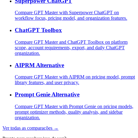
Superpower ChatGPT
Compare GPT Master with Superpower ChatGPT on
workflow focus, pricing model, and organization features.
ChatGPT Toolbox
Compare GPT Master and ChatGPT Toolbox on platform
scope, account requirements, export, and daily ChatGPT
organization.
AIPRM Alternative
Compare GPT Master with AIPRM on pricing model, prompt
library features, and user privacy.
Prompt Genie Alternative
Compare GPT Master with Prompt Genie on pricing models,
prompt optimizer methods, quality analysis, and sidebar
organization.
Ver todas as comparações →