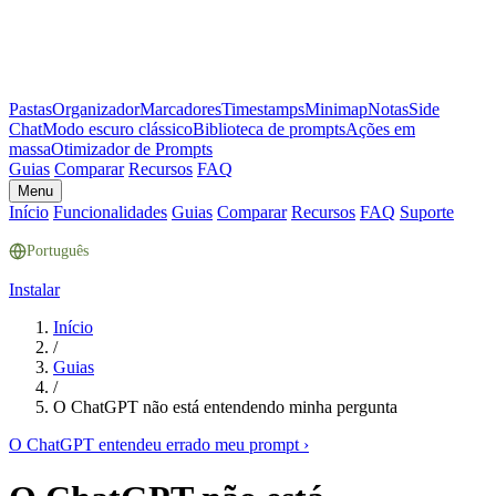
Pastas
Organizador
Marcadores
Timestamps
Minimap
Notas
Side
Chat
Modo escuro clássico
Biblioteca de prompts
Ações em
massa
Otimizador de Prompts
Guias
Comparar
Recursos
FAQ
Menu
Início
Funcionalidades
Guias
Comparar
Recursos
FAQ
Suporte
Português
Instalar
Início
/
Guias
/
O ChatGPT não está entendendo minha pergunta
O ChatGPT entendeu errado meu prompt
›