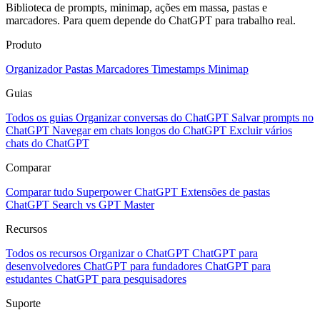
Biblioteca de prompts, minimap, ações em massa, pastas e
marcadores. Para quem depende do ChatGPT para trabalho real.
Produto
Organizador
Pastas
Marcadores
Timestamps
Minimap
Guias
Todos os guias
Organizar conversas do ChatGPT
Salvar prompts no
ChatGPT
Navegar em chats longos do ChatGPT
Excluir vários
chats do ChatGPT
Comparar
Comparar tudo
Superpower ChatGPT
Extensões de pastas
ChatGPT Search vs GPT Master
Recursos
Todos os recursos
Organizar o ChatGPT
ChatGPT para
desenvolvedores
ChatGPT para fundadores
ChatGPT para
estudantes
ChatGPT para pesquisadores
Suporte