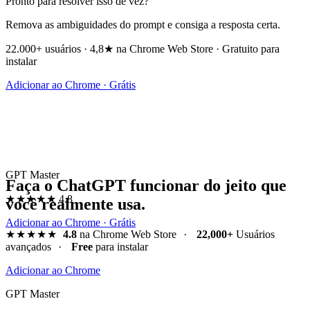
Pronto para resolver isso de vez?
Remova as ambiguidades do prompt e consiga a resposta certa.
22.000+ usuários · 4,8★ na Chrome Web Store · Gratuito para
instalar
Adicionar ao Chrome · Grátis
GPT Master
Faça o ChatGPT funcionar do jeito que
★★★★★
4.8
você realmente usa.
Adicionar ao Chrome · Grátis
★★★★★
4.8
na Chrome Web Store
·
22,000+
Usuários
avançados
·
Free
para instalar
Adicionar ao Chrome
GPT Master