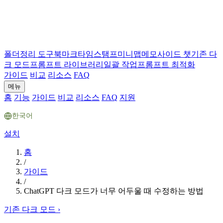
폴더
정리 도구
북마크
타임스탬프
미니맵
메모
사이드 챗
기존 다
크 모드
프롬프트 라이브러리
일괄 작업
프롬프트 최적화
가이드
비교
리소스
FAQ
메뉴
홈
기능
가이드
비교
리소스
FAQ
지원
한국어
설치
홈
/
가이드
/
ChatGPT 다크 모드가 너무 어두울 때 수정하는 방법
기존 다크 모드
›