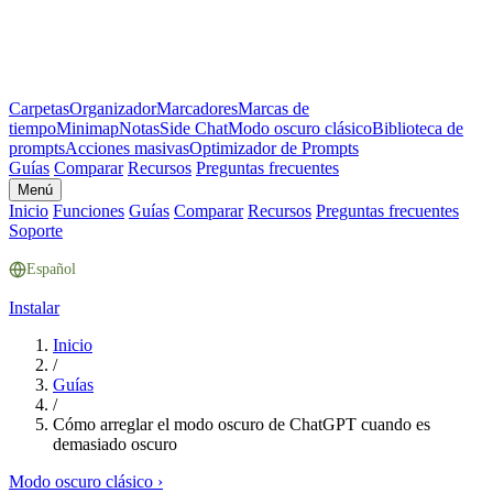
Carpetas
Organizador
Marcadores
Marcas de
tiempo
Minimap
Notas
Side Chat
Modo oscuro clásico
Biblioteca de
prompts
Acciones masivas
Optimizador de Prompts
Guías
Comparar
Recursos
Preguntas frecuentes
Menú
Inicio
Funciones
Guías
Comparar
Recursos
Preguntas frecuentes
Soporte
Español
Instalar
Inicio
/
Guías
/
Cómo arreglar el modo oscuro de ChatGPT cuando es
demasiado oscuro
Modo oscuro clásico
›