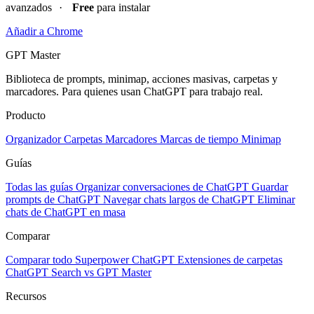
avanzados
·
Free
para instalar
Añadir a Chrome
GPT Master
Biblioteca de prompts, minimap, acciones masivas, carpetas y
marcadores. Para quienes usan ChatGPT para trabajo real.
Producto
Organizador
Carpetas
Marcadores
Marcas de tiempo
Minimap
Guías
Todas las guías
Organizar conversaciones de ChatGPT
Guardar
prompts de ChatGPT
Navegar chats largos de ChatGPT
Eliminar
chats de ChatGPT en masa
Comparar
Comparar todo
Superpower ChatGPT
Extensiones de carpetas
ChatGPT Search vs GPT Master
Recursos