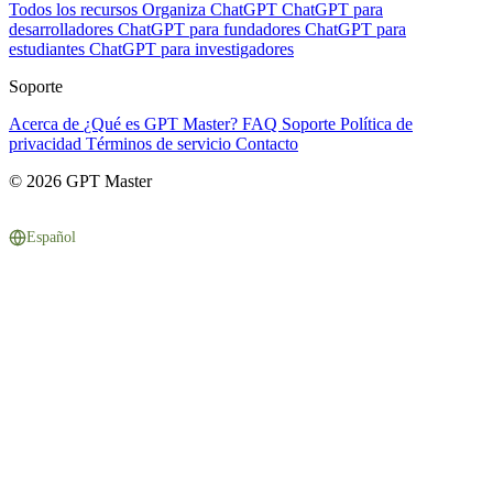
Todos los recursos
Organiza ChatGPT
ChatGPT para
desarrolladores
ChatGPT para fundadores
ChatGPT para
estudiantes
ChatGPT para investigadores
Soporte
Acerca de
¿Qué es GPT Master?
FAQ
Soporte
Política de
privacidad
Términos de servicio
Contacto
© 2026 GPT Master
Español