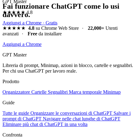
GPT Master
Fai funzionare ChatGPT come lo usi
★★★★★
4.8
davvero.
Aggiungi a Chrome · Gratis
★★★★★
4.8
su Chrome Web Store
·
22,000+
Utenti
avanzati
·
Free
da installare
Aggiungi a Chrome
GPT Master
Libreria di prompt, Minimap, azioni in blocco, cartelle e segnalibri.
Per chi usa ChatGPT per lavoro reale.
Prodotto
Organizzatore
Cartelle
Segnalibri
Marca temporale
Minimap
Guide
Tutte le guide
Organizzare le conversazioni di ChatGPT
Salvare i
prompt di ChatGPT
Navigare nelle chat lunghe di ChatGPT
Eliminare più chat di ChatGPT in una volta
Confronta