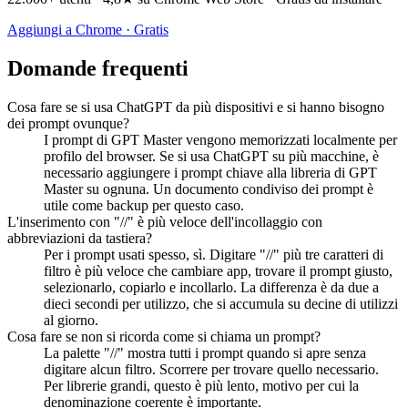
Aggiungi a Chrome · Gratis
Domande frequenti
Cosa fare se si usa ChatGPT da più dispositivi e si hanno bisogno
dei prompt ovunque?
I prompt di GPT Master vengono memorizzati localmente per
profilo del browser. Se si usa ChatGPT su più macchine, è
necessario aggiungere i prompt chiave alla libreria di GPT
Master su ognuna. Un documento condiviso dei prompt è
utile come backup per questo caso.
L'inserimento con "//" è più veloce dell'incollaggio con
abbreviazioni da tastiera?
Per i prompt usati spesso, sì. Digitare "//" più tre caratteri di
filtro è più veloce che cambiare app, trovare il prompt giusto,
selezionarlo, copiarlo e incollarlo. La differenza è da due a
dieci secondi per utilizzo, che si accumula su decine di utilizzi
al giorno.
Cosa fare se non si ricorda come si chiama un prompt?
La palette "//" mostra tutti i prompt quando si apre senza
digitare alcun filtro. Scorrere per trovare quello necessario.
Per librerie grandi, questo è più lento, motivo per cui la
denominazione coerente è importante.