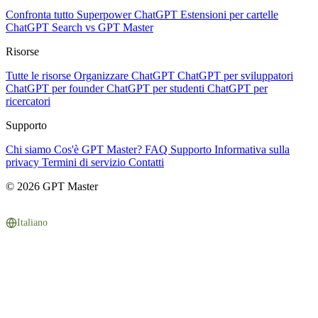
Confronta tutto
Superpower ChatGPT
Estensioni per cartelle
ChatGPT Search vs GPT Master
Risorse
Tutte le risorse
Organizzare ChatGPT
ChatGPT per sviluppatori
ChatGPT per founder
ChatGPT per studenti
ChatGPT per
ricercatori
Supporto
Chi siamo
Cos'è GPT Master?
FAQ
Supporto
Informativa sulla
privacy
Termini di servizio
Contatti
© 2026 GPT Master
Italiano