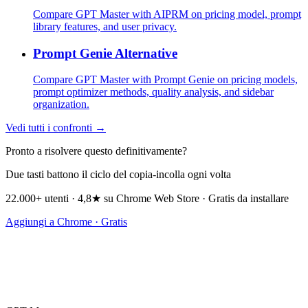
Compare GPT Master with AIPRM on pricing model, prompt
library features, and user privacy.
Prompt Genie Alternative
Compare GPT Master with Prompt Genie on pricing models,
prompt optimizer methods, quality analysis, and sidebar
organization.
Vedi tutti i confronti →
Pronto a risolvere questo definitivamente?
Due tasti battono il ciclo del copia-incolla ogni volta
22.000+ utenti · 4,8★ su Chrome Web Store · Gratis da installare
Aggiungi a Chrome · Gratis