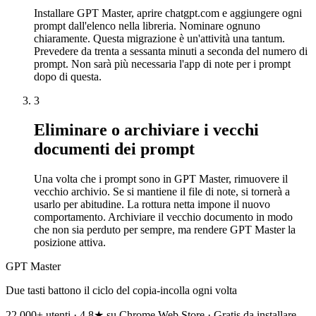
Installare GPT Master, aprire chatgpt.com e aggiungere ogni
prompt dall'elenco nella libreria. Nominare ognuno
chiaramente. Questa migrazione è un'attività una tantum.
Prevedere da trenta a sessanta minuti a seconda del numero di
prompt. Non sarà più necessaria l'app di note per i prompt
dopo di questa.
3
Eliminare o archiviare i vecchi
documenti dei prompt
Una volta che i prompt sono in GPT Master, rimuovere il
vecchio archivio. Se si mantiene il file di note, si tornerà a
usarlo per abitudine. La rottura netta impone il nuovo
comportamento. Archiviare il vecchio documento in modo
che non sia perduto per sempre, ma rendere GPT Master la
posizione attiva.
GPT Master
Due tasti battono il ciclo del copia-incolla ogni volta
22.000+ utenti · 4,8★ su Chrome Web Store · Gratis da installare