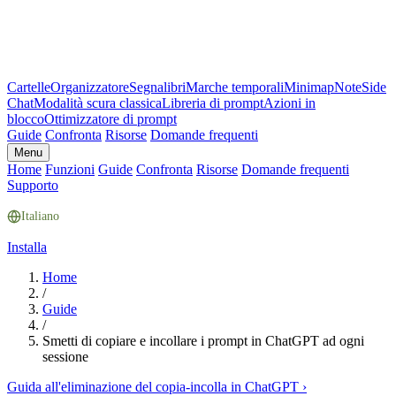
Cartelle
Organizzatore
Segnalibri
Marche temporali
Minimap
Note
Side
Chat
Modalità scura classica
Libreria di prompt
Azioni in
blocco
Ottimizzatore di prompt
Guide
Confronta
Risorse
Domande frequenti
Menu
Home
Funzioni
Guide
Confronta
Risorse
Domande frequenti
Supporto
Italiano
Installa
Home
/
Guide
/
Smetti di copiare e incollare i prompt in ChatGPT ad ogni
sessione
Guida all'eliminazione del copia-incolla in ChatGPT
›