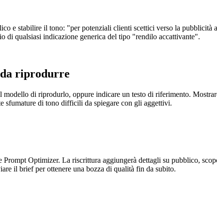
blico e stabilire il tono: "per potenziali clienti scettici verso la pubbli
lio di qualsiasi indicazione generica del tipo "rendilo accattivante".
 da riprodurre
al modello di riprodurlo, oppure indicare un testo di riferimento. Mostrar
e sfumature di tono difficili da spiegare con gli aggettivi.
ante Prompt Optimizer. La riscrittura aggiungerà dettagli su pubblico, scopo
are il brief per ottenere una bozza di qualità fin da subito.