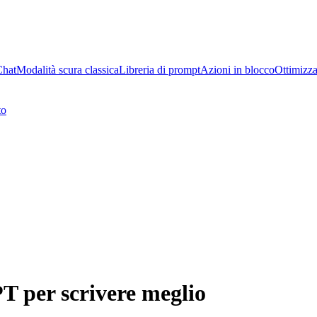
Chat
Modalità scura classica
Libreria di prompt
Azioni in blocco
Ottimizza
to
 per scrivere meglio