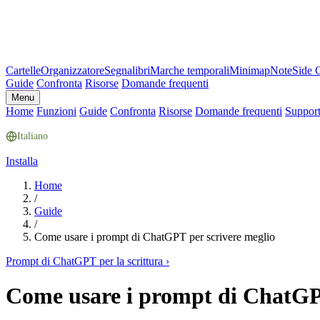
Cartelle
Organizzatore
Segnalibri
Marche temporali
Minimap
Note
Side 
Guide
Confronta
Risorse
Domande frequenti
Menu
Home
Funzioni
Guide
Confronta
Risorse
Domande frequenti
Suppor
Italiano
Installa
Home
/
Guide
/
Come usare i prompt di ChatGPT per scrivere meglio
Prompt di ChatGPT per la scrittura
›
Come usare i prompt di ChatGPT