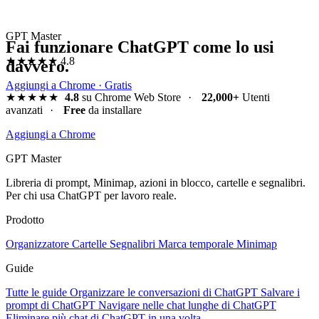
GPT Master
Fai funzionare ChatGPT come lo usi
★★★★★
4.8
davvero.
Aggiungi a Chrome · Gratis
★★★★★
4.8
su Chrome Web Store
·
22,000+
Utenti
avanzati
·
Free
da installare
Aggiungi a Chrome
GPT Master
Libreria di prompt, Minimap, azioni in blocco, cartelle e segnalibri.
Per chi usa ChatGPT per lavoro reale.
Prodotto
Organizzatore
Cartelle
Segnalibri
Marca temporale
Minimap
Guide
Tutte le guide
Organizzare le conversazioni di ChatGPT
Salvare i
prompt di ChatGPT
Navigare nelle chat lunghe di ChatGPT
Eliminare più chat di ChatGPT in una volta