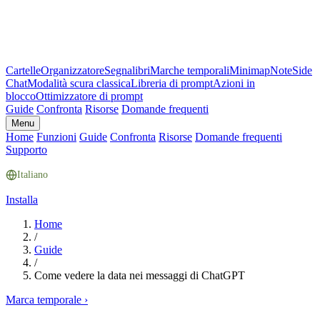
Cartelle
Organizzatore
Segnalibri
Marche temporali
Minimap
Note
Side
Chat
Modalità scura classica
Libreria di prompt
Azioni in
blocco
Ottimizzatore di prompt
Guide
Confronta
Risorse
Domande frequenti
Menu
Home
Funzioni
Guide
Confronta
Risorse
Domande frequenti
Supporto
Italiano
Installa
Home
/
Guide
/
Come vedere la data nei messaggi di ChatGPT
Marca temporale
›