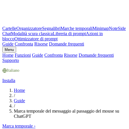
Cartelle
Organizzatore
Segnalibri
Marche temporali
Minimap
Note
Side
Chat
Modalità scura classica
Libreria di prompt
Azioni in
blocco
Ottimizzatore di prompt
Guide
Confronta
Risorse
Domande frequenti
Menu
Home
Funzioni
Guide
Confronta
Risorse
Domande frequenti
Supporto
Italiano
Installa
Home
/
Guide
/
Marca temporale del messaggio al passaggio del mouse su
ChatGPT
Marca temporale
›