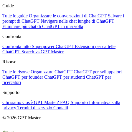
Guide
Tutte le guide
Organizzare le conversazioni di ChatGPT
Salvare i
prompt di ChatGPT
Navigare nelle chat lunghe di ChatGPT
Eliminare più chat di ChatGPT in una volta
Confronta
Confronta tutto
Superpower ChatGPT
Estensioni per cartelle
ChatGPT Search vs GPT Master
Risorse
Tutte le risorse
Organizzare ChatGPT
ChatGPT per sviluppatori
ChatGPT per founder
ChatGPT per studenti
ChatGPT per
ricercatori
Supporto
Chi siamo
Cos'è GPT Master?
FAQ
Supporto
Informativa sulla
privacy
Termini di servizio
Contatti
© 2026 GPT Master