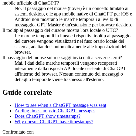
mobile ufficiale di ChatGPT?
No. Il passaggio del mouse (hover) è un concetto limitato ai
sistemi desktop, e le app mobile native di ChatGPT per iOS e
Android non mostrano le marche temporali a livello di
messaggio. GPT Master è un'estensione per browser desktop.
Il tooltip al passaggio del cursore mostra l'ora locale o UTC?
Le marche temporali in linea e i rispettivi tooltip al passaggio
del cursore vengono visualizzati nel fuso orario locale del
sistema, adattandosi automaticamente alle impostazioni del
browser.
Il passaggio del mouse sui messaggi invia dati a server esterni?
Mai. I dati delle marche temporali vengono recuperati
interamente dalla risposta API locale esistente di ChatGPT
all'interno del browser. Nessun contenuto dei messaggi o
dettaglio temporale viene trasmesso all'esterno.
Guide correlate
How to see when a ChatGPT message was sent
Adding timestamps to ChatGPT messages
Does ChatGPT show timestamps?
Why doesn't ChatGPT have timestamps?
Confrontato con