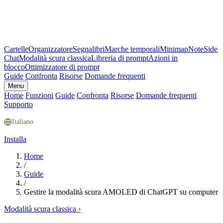
Cartelle
Organizzatore
Segnalibri
Marche temporali
Minimap
Note
Side
Chat
Modalità scura classica
Libreria di prompt
Azioni in
blocco
Ottimizzatore di prompt
Guide
Confronta
Risorse
Domande frequenti
Menu
Home
Funzioni
Guide
Confronta
Risorse
Domande frequenti
Supporto
Italiano
Installa
Home
/
Guide
/
Gestire la modalità scura AMOLED di ChatGPT su computer
Modalità scura classica
›