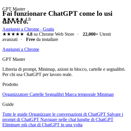
GPT Master
Fai funzionare ChatGPT come lo usi
★★★★★
4.8
davvero.
Aggiungi a Chrome · Gratis
★★★★★
4.8
su Chrome Web Store
·
22,000+
Utenti
avanzati
·
Free
da installare
Aggiungi a Chrome
GPT Master
Libreria di prompt, Minimap, azioni in blocco, cartelle e segnalibri.
Per chi usa ChatGPT per lavoro reale.
Prodotto
Organizzatore
Cartelle
Segnalibri
Marca temporale
Minimap
Guide
Tutte le guide
Organizzare le conversazioni di ChatGPT
Salvare i
prompt di ChatGPT
Navigare nelle chat lunghe di ChatGPT
Eliminare più chat di ChatGPT in una volta