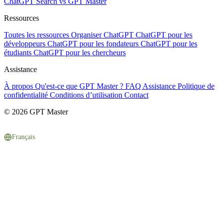
ChatGPT Search vs GPT Master
Ressources
Toutes les ressources
Organiser ChatGPT
ChatGPT pour les
développeurs
ChatGPT pour les fondateurs
ChatGPT pour les
étudiants
ChatGPT pour les chercheurs
Assistance
À propos
Qu'est-ce que GPT Master ?
FAQ
Assistance
Politique de
confidentialité
Conditions d’utilisation
Contact
© 2026 GPT Master
Français