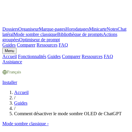
Dossiers
Organiseur
Marque-pages
Horodatages
Minicarte
Notes
Chat
latéral
Mode sombre classique
Bibliothèque de prompts
Actions
groupées
Optimiseur de prompt
Guides
Comparer
Ressources
FAQ
Menu
Accueil
Fonctionnalités
Guides
Comparer
Ressources
FAQ
Assistance
Français
Installer
Accueil
/
Guides
/
Comment désactiver le mode sombre OLED de ChatGPT
Mode sombre classique
›