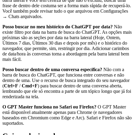
barra lateral e você tem certeza de que não o excluiu, buscar uma
frase de dentro dele costuma ser a forma mais rápida de recuperá-lo.
Você também pode revisar tudo o que arquivou em Configurações
→ Chats arquivados.
Posso buscar no meu histórico do ChatGPT por data?
Não
existe filtro por data na barra de busca do ChatGPT. As opções mais
próximas são as seções por data na barra lateral (Hoje, Ontem,
Últimos 7 dias, Últimos 30 dias e depois por mês) e o histórico do
navegador, que permite, sim, restringir por dia. Adicionar carimbos
de data/hora às conversas torna a abordagem pela barra lateral bem
mais fácil.
Posso buscar dentro de uma conversa específica?
Não com a
barra de busca do ChatGPT, que funciona entre conversas e não
dentro de uma. Use o recurso de busca integrado do seu navegador
(
Ctrl+F
/
Cmd+F
) para buscar dentro de uma conversa aberta,
lembrando que ele só encontra a parte de um tópico longo que já foi
renderizada na tela.
O GPT Master funciona no Safari ou Firefox?
O GPT Master
está disponível atualmente apenas para Chrome (e navegadores
baseados em Chromium como Edge e Arc). Safari e Firefox não são
suportados.