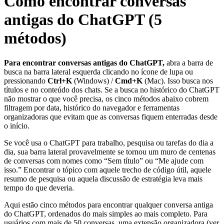
Como encontrar conversas
antigas do ChatGPT (5
métodos)
Para encontrar conversas antigas do ChatGPT,
abra a barra de
busca na barra lateral esquerda clicando no ícone de lupa ou
pressionando
Ctrl+K
(Windows) /
Cmd+K
(Mac). Isso busca nos
títulos e no conteúdo dos chats. Se a busca no histórico do ChatGPT
não mostrar o que você precisa, os cinco métodos abaixo cobrem
filtragem por data, histórico do navegador e ferramentas
organizadoras que evitam que as conversas fiquem enterradas desde
o início.
Se você usa o ChatGPT para trabalho, pesquisa ou tarefas do dia a
dia, sua barra lateral provavelmente se tornou um muro de centenas
de conversas com nomes como “Sem título” ou “Me ajude com
isso.” Encontrar o tópico com aquele trecho de código útil, aquele
resumo de pesquisa ou aquela discussão de estratégia leva mais
tempo do que deveria.
Aqui estão cinco métodos para encontrar qualquer conversa antiga
do ChatGPT, ordenados do mais simples ao mais completo. Para
usuários com mais de 50 conversas, uma extensão organizadora (ver