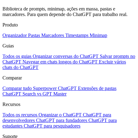
Biblioteca de prompts, minimap, ações em massa, pastas e
marcadores. Para quem depende do ChatGPT para trabalho real.
Produto
Organizador
Pastas
Marcadores
Timestamps
Minimap
Guias
Todos os guias
Organizar conversas do ChatGPT
Salvar prompts no
ChatGPT
Navegar em chats longos do ChatGPT
Excluir vários
chats do ChatGPT
Comparar
Comparar tudo
Superpower ChatGPT
Extensões de pastas
ChatGPT Search vs GPT Master
Recursos
Todos os recursos
Organizar o ChatGPT
ChatGPT para
desenvolvedores
ChatGPT para fundadores
ChatGPT para
estudantes
ChatGPT para pesquisadores
Suporte