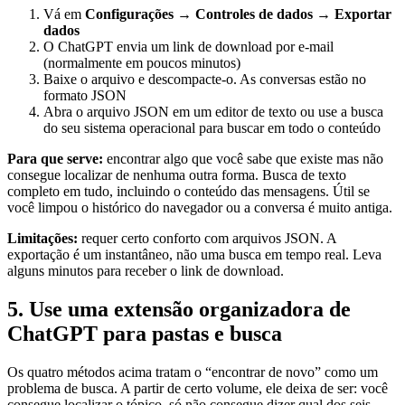
Vá em
Configurações → Controles de dados → Exportar
dados
O ChatGPT envia um link de download por e-mail
(normalmente em poucos minutos)
Baixe o arquivo e descompacte-o. As conversas estão no
formato JSON
Abra o arquivo JSON em um editor de texto ou use a busca
do seu sistema operacional para buscar em todo o conteúdo
Para que serve:
encontrar algo que você sabe que existe mas não
consegue localizar de nenhuma outra forma. Busca de texto
completo em tudo, incluindo o conteúdo das mensagens. Útil se
você limpou o histórico do navegador ou a conversa é muito antiga.
Limitações:
requer certo conforto com arquivos JSON. A
exportação é um instantâneo, não uma busca em tempo real. Leva
alguns minutos para receber o link de download.
5. Use uma extensão organizadora de
ChatGPT para pastas e busca
Os quatro métodos acima tratam o “encontrar de novo” como um
problema de busca. A partir de certo volume, ele deixa de ser: você
consegue localizar o tópico, só não consegue dizer qual dos seis