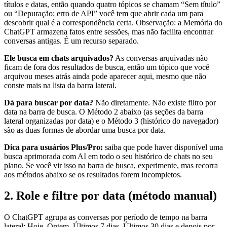
títulos e datas, então quando quatro tópicos se chamam “Sem título”
ou “Depuração: erro de API” você tem que abrir cada um para
descobrir qual é a correspondência certa. Observação: a Memória do
ChatGPT armazena fatos entre sessões, mas não facilita encontrar
conversas antigas. É um recurso separado.
Ele busca em chats arquivados?
As conversas arquivadas não
ficam de fora dos resultados de busca, então um tópico que você
arquivou meses atrás ainda pode aparecer aqui, mesmo que não
conste mais na lista da barra lateral.
Dá para buscar por data?
Não diretamente. Não existe filtro por
data na barra de busca. O Método 2 abaixo (as seções da barra
lateral organizadas por data) e o Método 3 (histórico do navegador)
são as duas formas de abordar uma busca por data.
Dica para usuários Plus/Pro:
saiba que pode haver disponível uma
busca aprimorada com AI em todo o seu histórico de chats no seu
plano. Se você vir isso na barra de busca, experimente, mas recorra
aos métodos abaixo se os resultados forem incompletos.
2. Role e filtre por data (método manual)
O ChatGPT agrupa as conversas por período de tempo na barra
lateral: Hoje, Ontem, Últimos 7 dias, Últimos 30 dias e depois por