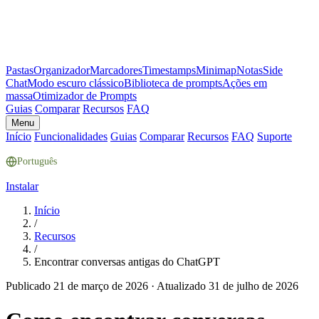
Pastas
Organizador
Marcadores
Timestamps
Minimap
Notas
Side
Chat
Modo escuro clássico
Biblioteca de prompts
Ações em
massa
Otimizador de Prompts
Guias
Comparar
Recursos
FAQ
Menu
Início
Funcionalidades
Guias
Comparar
Recursos
FAQ
Suporte
Português
Instalar
Início
/
Recursos
/
Encontrar conversas antigas do ChatGPT
Publicado 21 de março de 2026
·
Atualizado 31 de julho de 2026