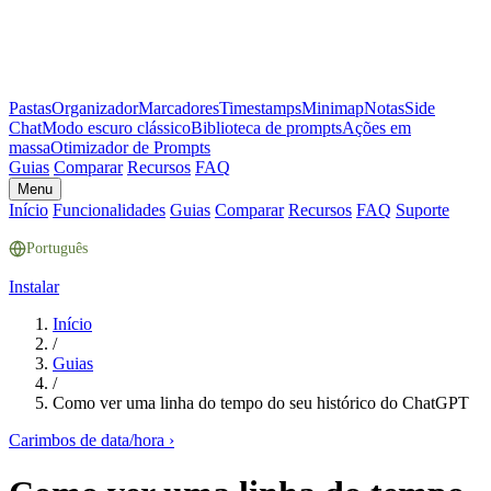
Pastas
Organizador
Marcadores
Timestamps
Minimap
Notas
Side
Chat
Modo escuro clássico
Biblioteca de prompts
Ações em
massa
Otimizador de Prompts
Guias
Comparar
Recursos
FAQ
Menu
Início
Funcionalidades
Guias
Comparar
Recursos
FAQ
Suporte
Português
Instalar
Início
/
Guias
/
Como ver uma linha do tempo do seu histórico do ChatGPT
Carimbos de data/hora
›