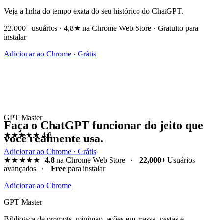
Veja a linha do tempo exata do seu histórico do ChatGPT.
22.000+ usuários · 4,8★ na Chrome Web Store · Gratuito para
instalar
Adicionar ao Chrome · Grátis
GPT Master
Faça o ChatGPT funcionar do jeito que
★★★★★
4.8
você realmente usa.
Adicionar ao Chrome · Grátis
★★★★★
4.8
na Chrome Web Store
·
22,000+
Usuários
avançados
·
Free
para instalar
Adicionar ao Chrome
GPT Master
Biblioteca de prompts, minimap, ações em massa, pastas e