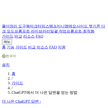
폴더
정리 도구
북마크
타임스탬프
미니맵
메모
사이드 챗
기존 다
크 모드
프롬프트 라이브러리
일괄 작업
프롬프트 최적화
가이드
비교
리소스
FAQ
메뉴
홈
기능
가이드
비교
리소스
FAQ
지원
한국어
설치
홈
/
가이드
/
ChatGPT에서 더 나은 답변을 얻는 방법
더 나은 ChatGPT 답변
›