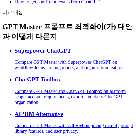
How to get consistent results from ChatGPT
비교 대상
GPT Master 프롬프트 최적화이(가) 대안
과 어떻게 다른지
Superpower ChatGPT
Compare GPT Master with Superpower ChatGPT on
workflow focus, pricing model, and organization features.
ChatGPT Toolbox
Compare GPT Master and ChatGPT Toolbox on platform
scope, account requirements, export, and daily ChatGPT
organization.
AIPRM Alternative
Compare GPT Master with AIPRM on pricing model, prompt
library features, and user privacy.