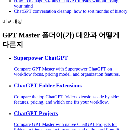
How to manage 50-plus ChatGPT threads without losing
your mind
ChatGPT conversation cleanup: how to sort months of history
비교 대상
GPT Master 폴더이(가) 대안과 어떻게
다른지
Superpower ChatGPT
Compare GPT Master with Superpower ChatGPT on
workflow focus, pricing model, and organization features.
ChatGPT Folder Extensions
Compare the top ChatGPT folder extensions side by side:
features, pricing, and which one fits your workflow.
ChatGPT Projects
Compare GPT Master with native ChatGPT Projects for
folders, retrieval, context recovery, and daily workflow fit.