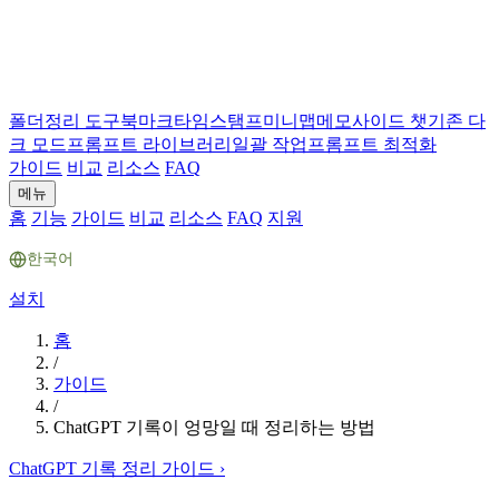
폴더
정리 도구
북마크
타임스탬프
미니맵
메모
사이드 챗
기존 다
크 모드
프롬프트 라이브러리
일괄 작업
프롬프트 최적화
가이드
비교
리소스
FAQ
메뉴
홈
기능
가이드
비교
리소스
FAQ
지원
한국어
설치
홈
/
가이드
/
ChatGPT 기록이 엉망일 때 정리하는 방법
ChatGPT 기록 정리 가이드
›