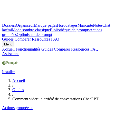
Dossiers
Organiseur
Marque-pages
Horodatages
Minicarte
Notes
Chat
latéral
Mode sombre classique
Bibliothèque de prompts
Actions
groupées
Optimiseur de prompt
Guides
Comparer
Ressources
FAQ
Menu
Accueil
Fonctionnalités
Guides
Comparer
Ressources
FAQ
Assistance
Français
Installer
Accueil
/
Guides
/
Comment vider un arriéré de conversations ChatGPT
Actions groupées
›