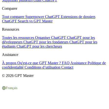
Supprimer plusieurs chats ChatGPT
Comparer
Tout comparer
Superpower ChatGPT
Extensions de dossiers
ChatGPT Search vs GPT Master
Ressources
Toutes les ressources
Organiser ChatGPT
ChatGPT pour les
développeurs
ChatGPT pour les fondateurs
ChatGPT pour les
étudiants
ChatGPT pour les chercheurs
Assistance
À propos
Qu'est-ce que GPT Master ?
FAQ
Assistance
Politique de
confidentialité
Conditions d’utilisation
Contact
© 2026 GPT Master
Français