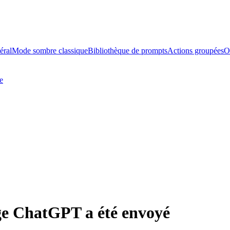
éral
Mode sombre classique
Bibliothèque de prompts
Actions groupées
O
e
e ChatGPT a été envoyé