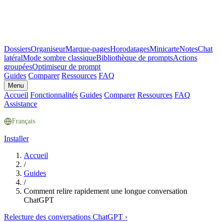
Dossiers
Organiseur
Marque-pages
Horodatages
Minicarte
Notes
Chat
latéral
Mode sombre classique
Bibliothèque de prompts
Actions
groupées
Optimiseur de prompt
Guides
Comparer
Ressources
FAQ
Menu
Accueil
Fonctionnalités
Guides
Comparer
Ressources
FAQ
Assistance
Français
Installer
Accueil
/
Guides
/
Comment relire rapidement une longue conversation
ChatGPT
Relecture des conversations ChatGPT
›