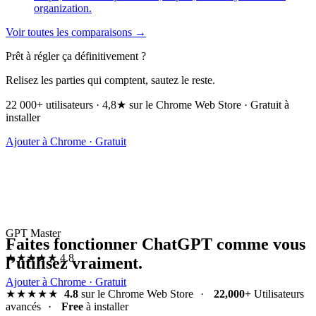
organization.
Voir toutes les comparaisons →
Prêt à régler ça définitivement ?
Relisez les parties qui comptent, sautez le reste.
22 000+ utilisateurs · 4,8★ sur le Chrome Web Store · Gratuit à
installer
Ajouter à Chrome · Gratuit
GPT Master
Faites fonctionner ChatGPT comme vous
★★★★★
4.8
l’utilisez vraiment.
Ajouter à Chrome · Gratuit
★★★★★
4.8
sur le Chrome Web Store
·
22,000+
Utilisateurs
avancés
·
Free
à installer