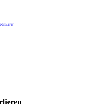
timierer
rlieren