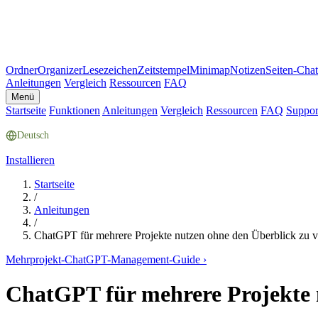
Ordner
Organizer
Lesezeichen
Zeitstempel
Minimap
Notizen
Seiten-Chat
Anleitungen
Vergleich
Ressourcen
FAQ
Menü
Startseite
Funktionen
Anleitungen
Vergleich
Ressourcen
FAQ
Suppor
Deutsch
Installieren
Startseite
/
Anleitungen
/
ChatGPT für mehrere Projekte nutzen ohne den Überblick zu v
Mehrprojekt-ChatGPT-Management-Guide
›
ChatGPT für mehrere Projekte n