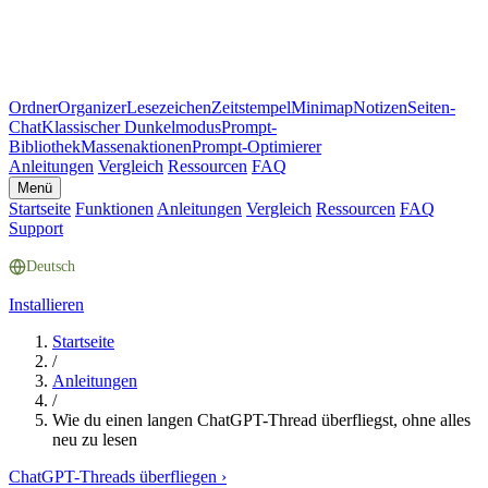
Ordner
Organizer
Lesezeichen
Zeitstempel
Minimap
Notizen
Seiten-
Chat
Klassischer Dunkelmodus
Prompt-
Bibliothek
Massenaktionen
Prompt-Optimierer
Anleitungen
Vergleich
Ressourcen
FAQ
Menü
Startseite
Funktionen
Anleitungen
Vergleich
Ressourcen
FAQ
Support
Deutsch
Installieren
Startseite
/
Anleitungen
/
Wie du einen langen ChatGPT-Thread überfliegst, ohne alles
neu zu lesen
ChatGPT-Threads überfliegen
›