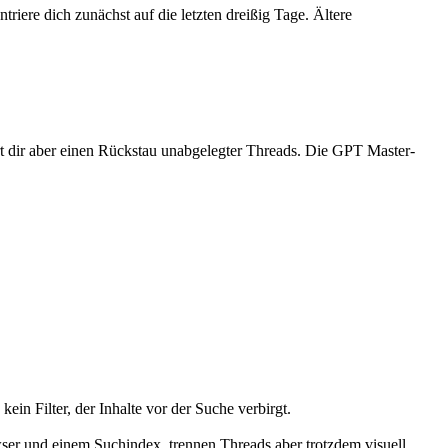
riere dich zunächst auf die letzten dreißig Tage. Ältere
part dir aber einen Rückstau unabgelegter Threads. Die GPT Master-
n Filter, der Inhalte vor der Suche verbirgt.
owser und einem Suchindex, trennen Threads aber trotzdem visuell.