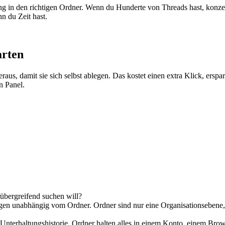
ung in den richtigen Ordner. Wenn du Hunderte von Threads hast, konzent
n du Zeit hast.
arten
raus, damit sie sich selbst ablegen. Das kostet einen extra Klick, ers
n Panel.
rübergreifend suchen will?
en unabhängig vom Ordner. Ordner sind nur eine Organisationsebene, kei
ne Unterhaltungshistorie. Ordner halten alles in einem Konto, einem Br