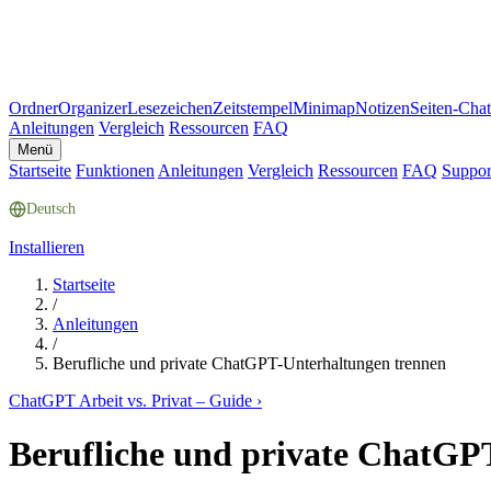
Ordner
Organizer
Lesezeichen
Zeitstempel
Minimap
Notizen
Seiten-Chat
Anleitungen
Vergleich
Ressourcen
FAQ
Menü
Startseite
Funktionen
Anleitungen
Vergleich
Ressourcen
FAQ
Suppor
Deutsch
Installieren
Startseite
/
Anleitungen
/
Berufliche und private ChatGPT-Unterhaltungen trennen
ChatGPT Arbeit vs. Privat – Guide
›
Berufliche und private ChatGP