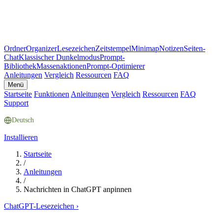
Ordner
Organizer
Lesezeichen
Zeitstempel
Minimap
Notizen
Seiten-
Chat
Klassischer Dunkelmodus
Prompt-
Bibliothek
Massenaktionen
Prompt-Optimierer
Anleitungen
Vergleich
Ressourcen
FAQ
Menü
Startseite
Funktionen
Anleitungen
Vergleich
Ressourcen
FAQ
Support
Deutsch
Installieren
Startseite
/
Anleitungen
/
Nachrichten in ChatGPT anpinnen
ChatGPT-Lesezeichen
›