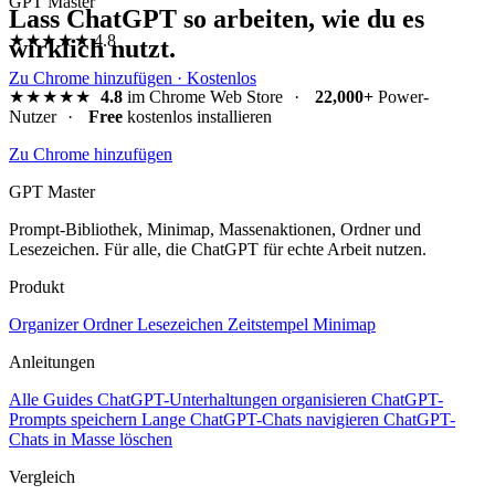
GPT Master
Lass ChatGPT so arbeiten, wie du es
★★★★★
4.8
wirklich nutzt.
Zu Chrome hinzufügen · Kostenlos
★★★★★
4.8
im Chrome Web Store
·
22,000+
Power-
Nutzer
·
Free
kostenlos installieren
Zu Chrome hinzufügen
GPT Master
Prompt-Bibliothek, Minimap, Massenaktionen, Ordner und
Lesezeichen. Für alle, die ChatGPT für echte Arbeit nutzen.
Produkt
Organizer
Ordner
Lesezeichen
Zeitstempel
Minimap
Anleitungen
Alle Guides
ChatGPT-Unterhaltungen organisieren
ChatGPT-
Prompts speichern
Lange ChatGPT-Chats navigieren
ChatGPT-
Chats in Masse löschen
Vergleich