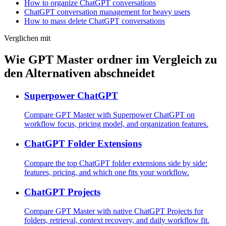
How to organize ChatGPT conversations
ChatGPT conversation management for heavy users
How to mass delete ChatGPT conversations
Verglichen mit
Wie GPT Master ordner im Vergleich zu
den Alternativen abschneidet
Superpower ChatGPT
Compare GPT Master with Superpower ChatGPT on
workflow focus, pricing model, and organization features.
ChatGPT Folder Extensions
Compare the top ChatGPT folder extensions side by side:
features, pricing, and which one fits your workflow.
ChatGPT Projects
Compare GPT Master with native ChatGPT Projects for
folders, retrieval, context recovery, and daily workflow fit.