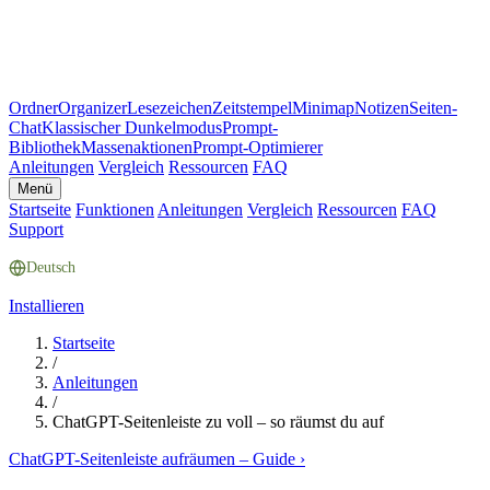
Ordner
Organizer
Lesezeichen
Zeitstempel
Minimap
Notizen
Seiten-
Chat
Klassischer Dunkelmodus
Prompt-
Bibliothek
Massenaktionen
Prompt-Optimierer
Anleitungen
Vergleich
Ressourcen
FAQ
Menü
Startseite
Funktionen
Anleitungen
Vergleich
Ressourcen
FAQ
Support
Deutsch
Installieren
Startseite
/
Anleitungen
/
ChatGPT-Seitenleiste zu voll – so räumst du auf
ChatGPT-Seitenleiste aufräumen – Guide
›