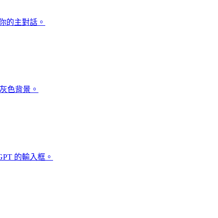
染你的主對話。
ED 灰色背景。
PT 的輸入框。