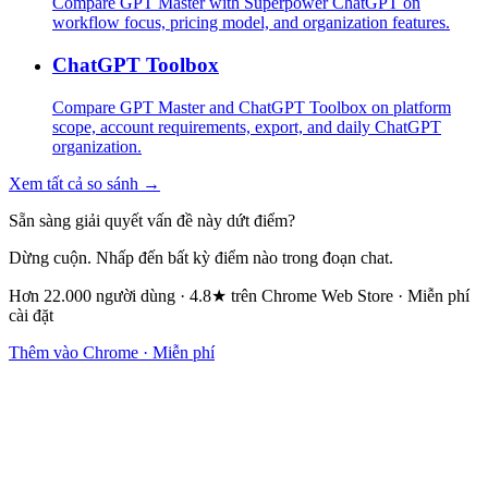
Compare GPT Master with Superpower ChatGPT on
workflow focus, pricing model, and organization features.
ChatGPT Toolbox
Compare GPT Master and ChatGPT Toolbox on platform
scope, account requirements, export, and daily ChatGPT
organization.
Xem tất cả so sánh →
Sẵn sàng giải quyết vấn đề này dứt điểm?
Dừng cuộn. Nhấp đến bất kỳ điểm nào trong đoạn chat.
Hơn 22.000 người dùng · 4.8★ trên Chrome Web Store · Miễn phí
cài đặt
Thêm vào Chrome · Miễn phí