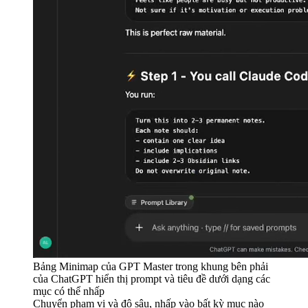
Bảng Minimap của GPT Master trong khung bên phải
của ChatGPT hiển thị prompt và tiêu đề dưới dạng các
mục có thể nhấp
Chuyển phạm vi và độ sâu, nhấp vào bất kỳ mục nào