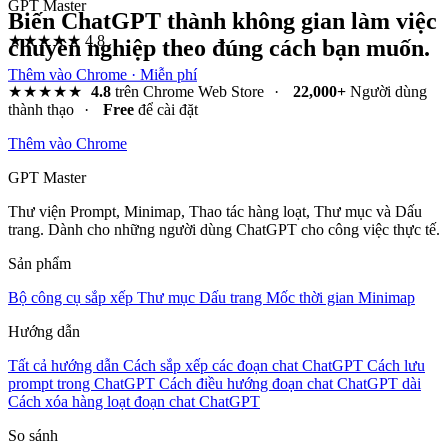
GPT Master
Biến ChatGPT thành không gian làm việc
★★★★★
4.8
chuyên nghiệp theo đúng cách bạn muốn.
Thêm vào Chrome · Miễn phí
★★★★★
4.8
trên Chrome Web Store
·
22,000+
Người dùng
thành thạo
·
Free
để cài đặt
Thêm vào Chrome
GPT Master
Thư viện Prompt, Minimap, Thao tác hàng loạt, Thư mục và Dấu
trang. Dành cho những người dùng ChatGPT cho công việc thực tế.
Sản phẩm
Bộ công cụ sắp xếp
Thư mục
Dấu trang
Mốc thời gian
Minimap
Hướng dẫn
Tất cả hướng dẫn
Cách sắp xếp các đoạn chat ChatGPT
Cách lưu
prompt trong ChatGPT
Cách điều hướng đoạn chat ChatGPT dài
Cách xóa hàng loạt đoạn chat ChatGPT
So sánh