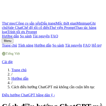
Thư mục
Công cụ sắp xếp
Dấu trang
Mốc thời gian
Minimap
Ghi
chú
Side Chat
Chế độ tối cổ điển
Thư viện Prompt
Thao tác hàng
loạt
Trình tối ưu Prompt
Hướng dẫn
So sánh
Tài nguyên
FAQ
Menu
Trang chủ
Tính năng
Hướng dẫn
So sánh
Tài nguyên
FAQ
Hỗ trợ
Tiếng Việt
Cài đặt
Trang chủ
/
Hướng dẫn
/
Cách điều hướng ChatGPT mà không cần cuộn liên tục
Điều hướng ChatGPT bằng dàn ý
›