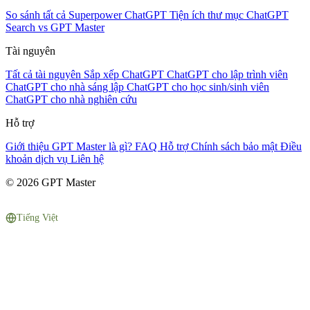
So sánh tất cả
Superpower ChatGPT
Tiện ích thư mục
ChatGPT
Search vs GPT Master
Tài nguyên
Tất cả tài nguyên
Sắp xếp ChatGPT
ChatGPT cho lập trình viên
ChatGPT cho nhà sáng lập
ChatGPT cho học sinh/sinh viên
ChatGPT cho nhà nghiên cứu
Hỗ trợ
Giới thiệu
GPT Master là gì?
FAQ
Hỗ trợ
Chính sách bảo mật
Điều
khoản dịch vụ
Liên hệ
© 2026 GPT Master
Tiếng Việt