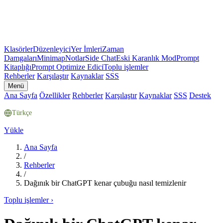
Klasörler
Düzenleyici
Yer İmleri
Zaman
Damgaları
Minimap
Notlar
Side Chat
Eski Karanlık Mod
Prompt
Kitaplığı
Prompt Optimize Edici
Toplu işlemler
Rehberler
Karşılaştır
Kaynaklar
SSS
Menü
Ana Sayfa
Özellikler
Rehberler
Karşılaştır
Kaynaklar
SSS
Destek
Türkçe
Yükle
Ana Sayfa
/
Rehberler
/
Dağınık bir ChatGPT kenar çubuğu nasıl temizlenir
Toplu işlemler
›