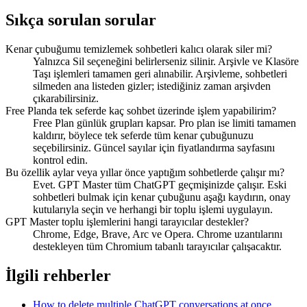
Sıkça sorulan sorular
Kenar çubuğumu temizlemek sohbetleri kalıcı olarak siler mi?
Yalnızca Sil seçeneğini belirlerseniz silinir. Arşivle ve Klasöre
Taşı işlemleri tamamen geri alınabilir. Arşivleme, sohbetleri
silmeden ana listeden gizler; istediğiniz zaman arşivden
çıkarabilirsiniz.
Free Planda tek seferde kaç sohbet üzerinde işlem yapabilirim?
Free Plan günlük grupları kapsar. Pro plan ise limiti tamamen
kaldırır, böylece tek seferde tüm kenar çubuğunuzu
seçebilirsiniz. Güncel sayılar için fiyatlandırma sayfasını
kontrol edin.
Bu özellik aylar veya yıllar önce yaptığım sohbetlerde çalışır mı?
Evet. GPT Master tüm ChatGPT geçmişinizde çalışır. Eski
sohbetleri bulmak için kenar çubuğunu aşağı kaydırın, onay
kutularıyla seçin ve herhangi bir toplu işlemi uygulayın.
GPT Master toplu işlemlerini hangi tarayıcılar destekler?
Chrome, Edge, Brave, Arc ve Opera. Chrome uzantılarını
destekleyen tüm Chromium tabanlı tarayıcılar çalışacaktır.
İlgili rehberler
How to delete multiple ChatGPT conversations at once