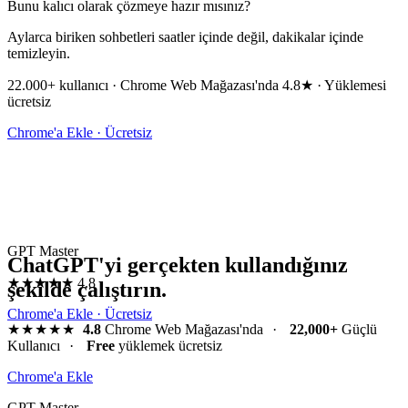
Bunu kalıcı olarak çözmeye hazır mısınız?
Aylarca biriken sohbetleri saatler içinde değil, dakikalar içinde
temizleyin.
22.000+ kullanıcı · Chrome Web Mağazası'nda 4.8★ · Yüklemesi
ücretsiz
Chrome'a Ekle · Ücretsiz
GPT Master
ChatGPT'yi gerçekten kullandığınız
★★★★★
4.8
şekilde çalıştırın.
Chrome'a Ekle · Ücretsiz
★★★★★
4.8
Chrome Web Mağazası'nda
·
22,000+
Güçlü
Kullanıcı
·
Free
yüklemek ücretsiz
Chrome'a Ekle
GPT Master