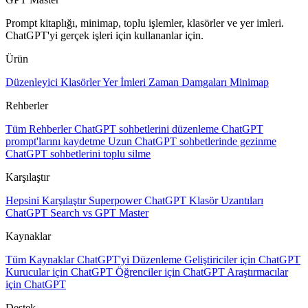
Prompt kitaplığı, minimap, toplu işlemler, klasörler ve yer imleri.
ChatGPT'yi gerçek işleri için kullananlar için.
Ürün
Düzenleyici
Klasörler
Yer İmleri
Zaman Damgaları
Minimap
Rehberler
Tüm Rehberler
ChatGPT sohbetlerini düzenleme
ChatGPT
prompt'larını kaydetme
Uzun ChatGPT sohbetlerinde gezinme
ChatGPT sohbetlerini toplu silme
Karşılaştır
Hepsini Karşılaştır
Superpower ChatGPT
Klasör Uzantıları
ChatGPT Search vs GPT Master
Kaynaklar
Tüm Kaynaklar
ChatGPT'yi Düzenleme
Geliştiriciler için ChatGPT
Kurucular için ChatGPT
Öğrenciler için ChatGPT
Araştırmacılar
için ChatGPT
Destek