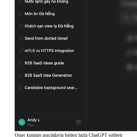
Onay kutuları aracılığıyla birden fazla ChatGPT sohbeti