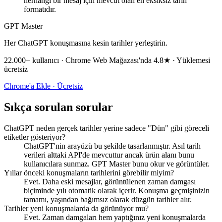
herhangi bir mesaj için mevcut olan en eksiksiz tarih
formatıdır.
GPT Master
Her ChatGPT konuşmasına kesin tarihler yerleştirin.
22.000+ kullanıcı · Chrome Web Mağazası'nda 4.8★ · Yüklemesi
ücretsiz
Chrome'a Ekle · Ücretsiz
Sıkça sorulan sorular
ChatGPT neden gerçek tarihler yerine sadece "Dün" gibi göreceli
etiketler gösteriyor?
ChatGPT'nin arayüzü bu şekilde tasarlanmıştır. Asıl tarih
verileri alttaki API'de mevcuttur ancak ürün alanı bunu
kullanıcılara sunmaz. GPT Master bunu okur ve görüntüler.
Yıllar önceki konuşmaların tarihlerini görebilir miyim?
Evet. Daha eski mesajlar, görüntülenen zaman damgası
biçiminde yılı otomatik olarak içerir. Konuşma geçmişinizin
tamamı, yaşından bağımsız olarak düzgün tarihler alır.
Tarihler yeni konuşmalarda da görünüyor mu?
Evet. Zaman damgaları hem yaptığınız yeni konuşmalarda