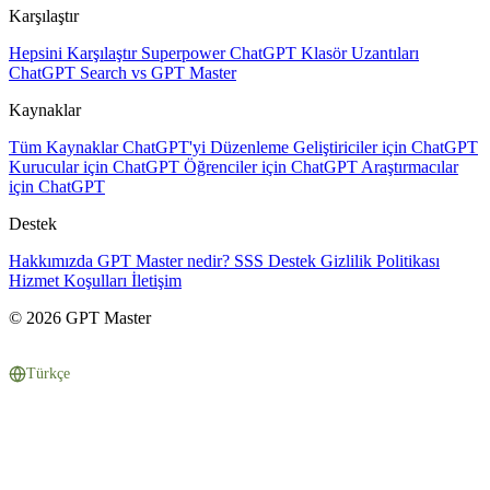
Karşılaştır
Hepsini Karşılaştır
Superpower ChatGPT
Klasör Uzantıları
ChatGPT Search vs GPT Master
Kaynaklar
Tüm Kaynaklar
ChatGPT'yi Düzenleme
Geliştiriciler için ChatGPT
Kurucular için ChatGPT
Öğrenciler için ChatGPT
Araştırmacılar
için ChatGPT
Destek
Hakkımızda
GPT Master nedir?
SSS
Destek
Gizlilik Politikası
Hizmet Koşulları
İletişim
© 2026 GPT Master
Türkçe