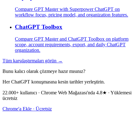
Compare GPT Master with Superpower ChatGPT on
workflow focus, pricing model, and organization features.
ChatGPT Toolbox
Compare GPT Master and ChatGPT Toolbox on platform
scope, account requirements, export, and daily ChatGPT
organization.
Tüm karşılaştırmaları görün →
Bunu kalıcı olarak çözmeye hazır mısınız?
Her ChatGPT konuşmasına kesin tarihler yerleştirin.
22.000+ kullanıcı · Chrome Web Mağazası'nda 4.8★ · Yüklemesi
ücretsiz
Chrome'a Ekle · Ücretsiz