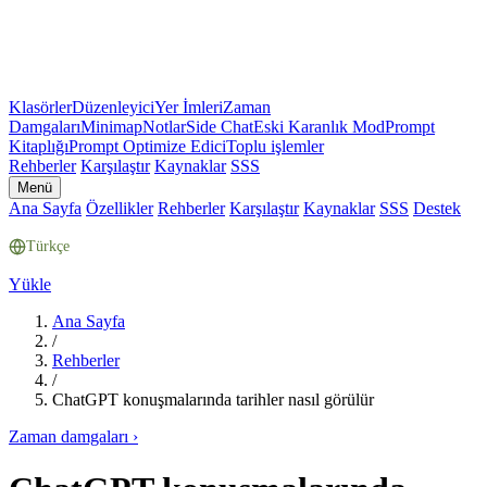
Klasörler
Düzenleyici
Yer İmleri
Zaman
Damgaları
Minimap
Notlar
Side Chat
Eski Karanlık Mod
Prompt
Kitaplığı
Prompt Optimize Edici
Toplu işlemler
Rehberler
Karşılaştır
Kaynaklar
SSS
Menü
Ana Sayfa
Özellikler
Rehberler
Karşılaştır
Kaynaklar
SSS
Destek
Türkçe
Yükle
Ana Sayfa
/
Rehberler
/
ChatGPT konuşmalarında tarihler nasıl görülür
Zaman damgaları
›