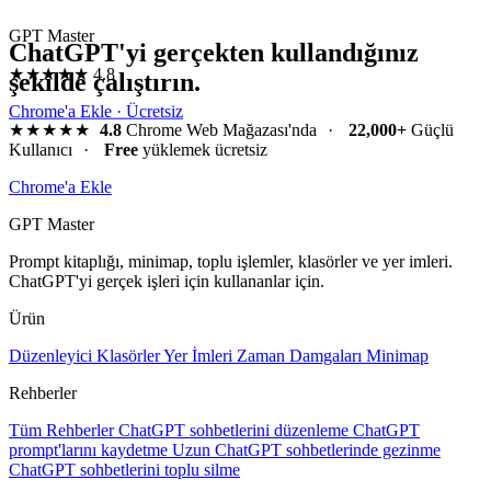
GPT Master
ChatGPT'yi gerçekten kullandığınız
★★★★★
4.8
şekilde çalıştırın.
Chrome'a Ekle · Ücretsiz
★★★★★
4.8
Chrome Web Mağazası'nda
·
22,000+
Güçlü
Kullanıcı
·
Free
yüklemek ücretsiz
Chrome'a Ekle
GPT Master
Prompt kitaplığı, minimap, toplu işlemler, klasörler ve yer imleri.
ChatGPT'yi gerçek işleri için kullananlar için.
Ürün
Düzenleyici
Klasörler
Yer İmleri
Zaman Damgaları
Minimap
Rehberler
Tüm Rehberler
ChatGPT sohbetlerini düzenleme
ChatGPT
prompt'larını kaydetme
Uzun ChatGPT sohbetlerinde gezinme
ChatGPT sohbetlerini toplu silme