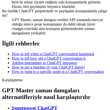
hem de tekrar ziyaret ettiğiniz eski konuşmalarda görünür.
Ekran, tüm geçmişiniz boyunca tutarlıdır.
Bu özellik ChatGPT projelerinde ve paylaşılan konuşmalarda çalışır
mı?
GPT Master, zaman damgası verileri API yanıtında mevcut
olduğu sürece proje konuşmaları da dahil olmak üzere
chatgpt.com'daki tüm konuşma görünümlerine zaman
damgalarını yerleştirir.
İlgili rehberler
How to tell when a ChatGPT conversation happened
How to tell how old a ChatGPT conversation is
Adding timestamps to ChatGPT messages
How to see a timeline of your ChatGPT history
How to jump to a specific point in a ChatGPT conversation
Karşılaştırma
GPT Master zaman damgaları
alternatifleriyle nasıl karşılaştırılır
Superpower ChatGPT