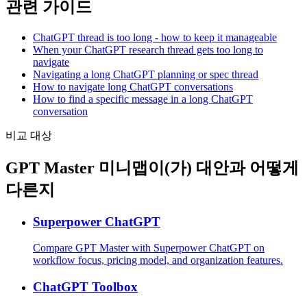
관련 가이드
ChatGPT thread is too long - how to keep it manageable
When your ChatGPT research thread gets too long to
navigate
Navigating a long ChatGPT planning or spec thread
How to navigate long ChatGPT conversations
How to find a specific message in a long ChatGPT
conversation
비교 대상
GPT Master 미니맵이(가) 대안과 어떻게
다른지
Superpower ChatGPT
Compare GPT Master with Superpower ChatGPT on
workflow focus, pricing model, and organization features.
ChatGPT Toolbox