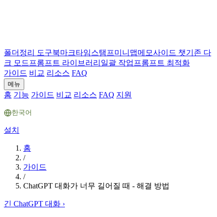
폴더
정리 도구
북마크
타임스탬프
미니맵
메모
사이드 챗
기존 다
크 모드
프롬프트 라이브러리
일괄 작업
프롬프트 최적화
가이드
비교
리소스
FAQ
메뉴
홈
기능
가이드
비교
리소스
FAQ
지원
한국어
설치
홈
/
가이드
/
ChatGPT 대화가 너무 길어질 때 - 해결 방법
긴 ChatGPT 대화
›