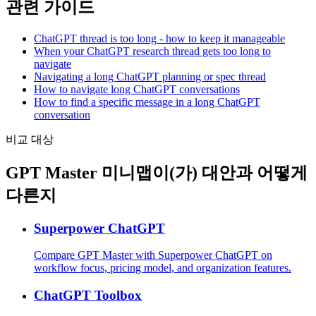
관련 가이드
ChatGPT thread is too long - how to keep it manageable
When your ChatGPT research thread gets too long to
navigate
Navigating a long ChatGPT planning or spec thread
How to navigate long ChatGPT conversations
How to find a specific message in a long ChatGPT
conversation
비교 대상
GPT Master 미니맵이(가) 대안과 어떻게
다른지
Superpower ChatGPT
Compare GPT Master with Superpower ChatGPT on
workflow focus, pricing model, and organization features.
ChatGPT Toolbox