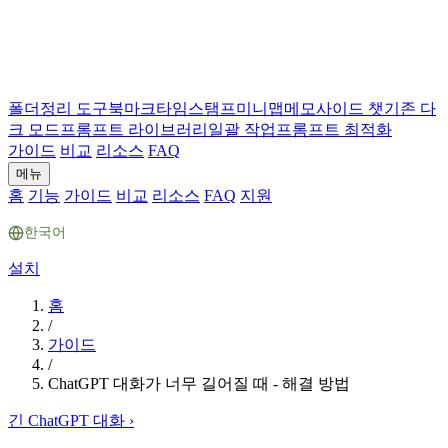
폴더
정리 도구
북마크
타임스탬프
미니맵
메모
사이드 챗
기존 다
크 모드
프롬프트 라이브러리
일괄 작업
프롬프트 최적화
가이드
비교
리소스
FAQ
메뉴
홈
기능
가이드
비교
리소스
FAQ
지원
한국어
설치
홈
/
가이드
/
ChatGPT 대화가 너무 길어질 때 - 해결 방법
긴 ChatGPT 대화
›