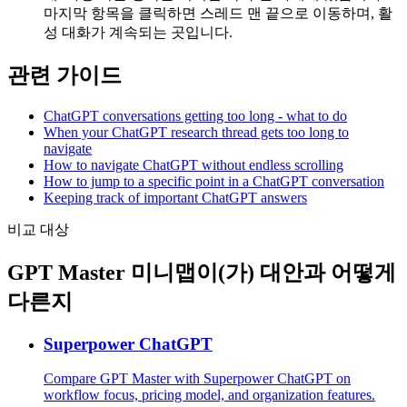
마지막 항목을 클릭하면 스레드 맨 끝으로 이동하며, 활
성 대화가 계속되는 곳입니다.
관련 가이드
ChatGPT conversations getting too long - what to do
When your ChatGPT research thread gets too long to
navigate
How to navigate ChatGPT without endless scrolling
How to jump to a specific point in a ChatGPT conversation
Keeping track of important ChatGPT answers
비교 대상
GPT Master 미니맵이(가) 대안과 어떻게
다른지
Superpower ChatGPT
Compare GPT Master with Superpower ChatGPT on
workflow focus, pricing model, and organization features.