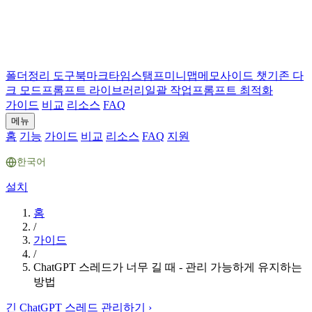
폴더
정리 도구
북마크
타임스탬프
미니맵
메모
사이드 챗
기존 다
크 모드
프롬프트 라이브러리
일괄 작업
프롬프트 최적화
가이드
비교
리소스
FAQ
메뉴
홈
기능
가이드
비교
리소스
FAQ
지원
한국어
설치
홈
/
가이드
/
ChatGPT 스레드가 너무 길 때 - 관리 가능하게 유지하는
방법
긴 ChatGPT 스레드 관리하기
›