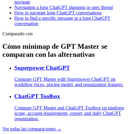
navigate
Navigating a long ChatGPT planning or spec thread
How to navigate long ChatGPT conversations
How to find a specific message in a long ChatGPT
conversation
Comparado con
Cómo minimap de GPT Master se
comparan con las alternativas
Superpower ChatGPT
Compare GPT Master with Superpower ChatGPT on
workflow focus, pricing model, and organization features.
ChatGPT Toolbox
Compare GPT Master and ChatGPT Toolbox on platform
scope, account requirements, export, and daily ChatGPT
organization.
Ver todas las comparaciones →