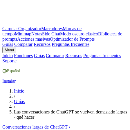
Carpetas
Organizador
Marcadores
Marcas de
tiempo
Minimap
Notas
Side Chat
Modo oscuro clásico
Biblioteca de
prompts
Acciones masivas
Optimizador de Prompts
Guías
Comparar
Recursos
Preguntas frecuentes
Menú
Inicio
Funciones
Guías
Comparar
Recursos
Preguntas frecuentes
Soporte
Español
Instalar
Inicio
/
Guías
/
Las conversaciones de ChatGPT se vuelven demasiado largas
- qué hacer
Conversaciones largas de ChatGPT
›