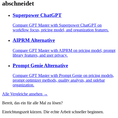
abschneidet
Superpower ChatGPT
Compare GPT Master with Superpower ChatGPT on
workflow focus, pricing model, and organization features.
AIPRM Alternative
Compare GPT Master with AIPRM on pricing model, prompt
library features, and user privacy.
Prompt Genie Alternative
Compare GPT Master with Prompt Genie on pricing models,
prompt optimizer methods, quality analysis, and sidebar
organization.
Alle Vergleiche ansehen →
Bereit, das ein für alle Mal zu lösen?
Einrichtungszeit kürzen. Die echte Arbeit schneller beginnen.