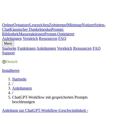
Ordner
Organizer
Lesezeichen
Zeitstempel
Minimap
Notizen
Seiten-
Chat
Klassischer Dunkelmodus
Prompt-
Bibliothek
Massenaktionen
Prompt-Optimierer
Anleitungen
Vergleich
Ressourcen
FAQ
Menü
Startseite
Funktionen
Anleitungen
Vergleich
Ressourcen
FAQ
Support
Deutsch
Installieren
Startseite
/
Anleitungen
/
ChatGPT-Workflow mit gespeicherten Prompts
beschleunigen
Anleitung zur ChatGPT-Workflow-Geschwindigkeit
›