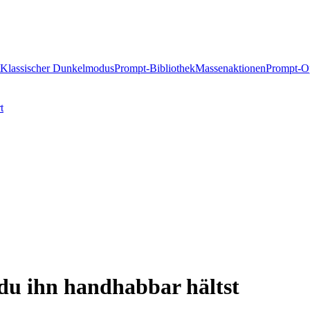
Klassischer Dunkelmodus
Prompt-Bibliothek
Massenaktionen
Prompt-Op
t
du ihn handhabbar hältst