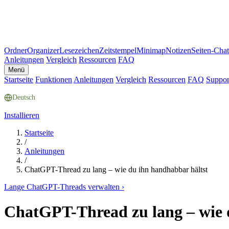
Ordner
Organizer
Lesezeichen
Zeitstempel
Minimap
Notizen
Seiten-Chat
Anleitungen
Vergleich
Ressourcen
FAQ
Menü
Startseite
Funktionen
Anleitungen
Vergleich
Ressourcen
FAQ
Suppor
Deutsch
Installieren
Startseite
/
Anleitungen
/
ChatGPT-Thread zu lang – wie du ihn handhabbar hältst
Lange ChatGPT-Threads verwalten
›
ChatGPT-Thread zu lang – wie 